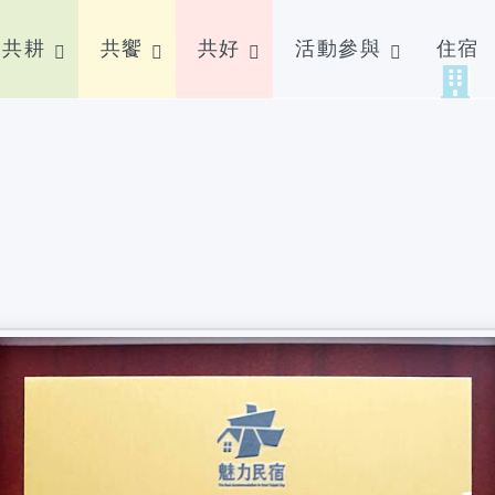
共耕
共饗
共好
活動參與
住宿